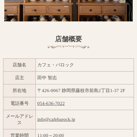
店舗概要
店舗名
カフェ・バロック
店主
田中 智志
所在地
〒426-0067 静岡県藤枝市前島2丁目1-37 2F
電話番号
054-636-7022
メールアドレ
info@cafebarock.jp
ス
営業時間
11:00～20:00